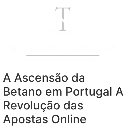
A Ascensão da
Betano em Portugal A
Revolução das
Apostas Online