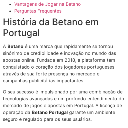
Vantagens de Jogar na Betano
Perguntas Frequentes
História da Betano em
Portugal
A
Betano
é uma marca que rapidamente se tornou
sinônimo de credibilidade e inovação no mundo das
apostas online. Fundada em 2018, a plataforma tem
conquistado o coração dos jogadores portugueses
através de sua forte presença no mercado e
campanhas publicitárias impactantes.
O seu sucesso é impulsionado por uma combinação de
tecnologias avançadas e um profundo entendimento do
mercado de jogos e apostas em Portugal. A licença de
operação da
Betano Portugal
garante um ambiente
seguro e regulado para os seus usuários.