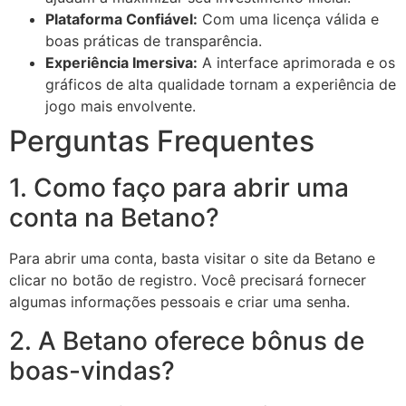
Plataforma Confiável:
Com uma licença válida e
boas práticas de transparência.
Experiência Imersiva:
A interface aprimorada e os
gráficos de alta qualidade tornam a experiência de
jogo mais envolvente.
Perguntas Frequentes
1. Como faço para abrir uma
conta na Betano?
Para abrir uma conta, basta visitar o site da Betano e
clicar no botão de registro. Você precisará fornecer
algumas informações pessoais e criar uma senha.
2. A Betano oferece bônus de
boas-vindas?