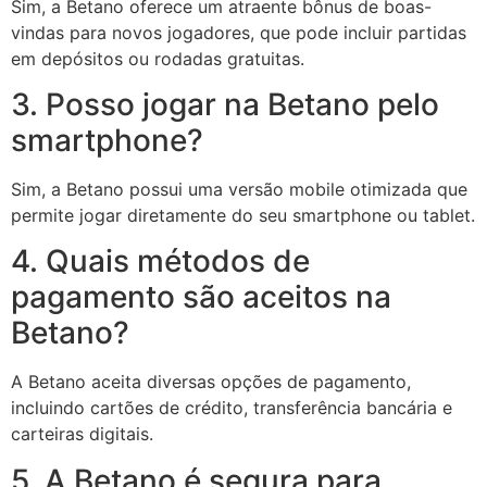
Sim, a Betano oferece um atraente bônus de boas-
vindas para novos jogadores, que pode incluir partidas
em depósitos ou rodadas gratuitas.
3. Posso jogar na Betano pelo
smartphone?
Sim, a Betano possui uma versão mobile otimizada que
permite jogar diretamente do seu smartphone ou tablet.
4. Quais métodos de
pagamento são aceitos na
Betano?
A Betano aceita diversas opções de pagamento,
incluindo cartões de crédito, transferência bancária e
carteiras digitais.
5. A Betano é segura para