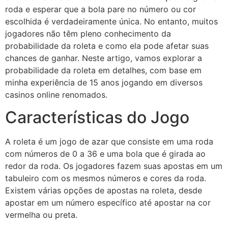
roda e esperar que a bola pare no número ou cor
escolhida é verdadeiramente única. No entanto, muitos
jogadores não têm pleno conhecimento da
probabilidade da roleta e como ela pode afetar suas
chances de ganhar. Neste artigo, vamos explorar a
probabilidade da roleta em detalhes, com base em
minha experiência de 15 anos jogando em diversos
casinos online renomados.
Características do Jogo
A roleta é um jogo de azar que consiste em uma roda
com números de 0 a 36 e uma bola que é girada ao
redor da roda. Os jogadores fazem suas apostas em um
tabuleiro com os mesmos números e cores da roda.
Existem várias opções de apostas na roleta, desde
apostar em um número específico até apostar na cor
vermelha ou preta.