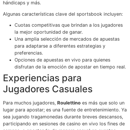
hándicaps y más.
Algunas características clave del sportsbook incluyen:
Cuotas competitivas que brindan a los jugadores
la mejor oportunidad de ganar.
Una amplia selección de mercados de apuestas
para adaptarse a diferentes estrategias y
preferencias.
Opciones de apuestas en vivo para quienes
disfrutan de la emoción de apostar en tiempo real.
Experiencias para
Jugadores Casuales
Para muchos jugadores,
Roulettino
es más que solo un
lugar para apostar; es una fuente de entretenimiento. Ya
sea jugando tragamonedas durante breves descansos,
participando en sesiones de casino en vivo los fines de