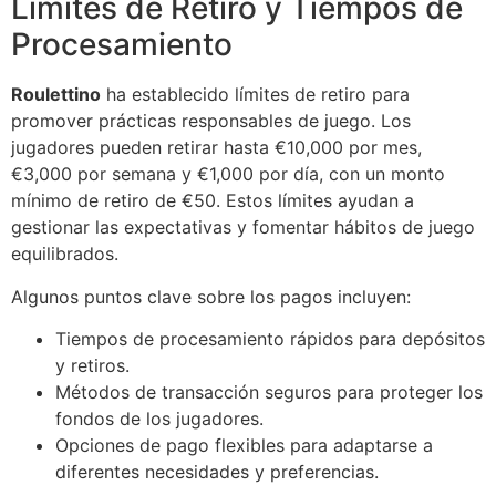
Límites de Retiro y Tiempos de
Procesamiento
Roulettino
ha establecido límites de retiro para
promover prácticas responsables de juego. Los
jugadores pueden retirar hasta €10,000 por mes,
€3,000 por semana y €1,000 por día, con un monto
mínimo de retiro de €50. Estos límites ayudan a
gestionar las expectativas y fomentar hábitos de juego
equilibrados.
Algunos puntos clave sobre los pagos incluyen:
Tiempos de procesamiento rápidos para depósitos
y retiros.
Métodos de transacción seguros para proteger los
fondos de los jugadores.
Opciones de pago flexibles para adaptarse a
diferentes necesidades y preferencias.