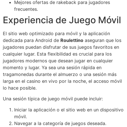
Mejores ofertas de rakeback para jugadores
frecuentes.
Experiencia de Juego Móvil
El sitio web optimizado para móvil y la aplicación
dedicada para Android de
Roulettino
aseguran que los
jugadores puedan disfrutar de sus juegos favoritos en
cualquier lugar. Esta flexibilidad es crucial para los
jugadores modernos que desean jugar en cualquier
momento y lugar. Ya sea una sesión rápida en
tragamonedas durante el almuerzo o una sesión más
larga en el casino en vivo por la noche, el acceso móvil
lo hace posible.
Una sesión típica de juego móvil puede incluir:
Iniciar la aplicación o el sitio web en un dispositivo
móvil.
Navegar a la categoría de juegos deseada.