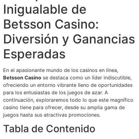
Inigualable de
Betsson Casino:
Diversión y Ganancias
Esperadas
En el apasionante mundo de los casinos en línea,
Betsson Casino
se destaca como un líder indiscutible,
ofreciendo un entorno vibrante lleno de oportunidades
para los entusiastas de los juegos de azar. A
continuación, exploraremos todo lo que este magnífico
casino tiene para ofrecer, desde su amplia gama de
juegos hasta sus atractivas promociones.
Tabla de Contenido