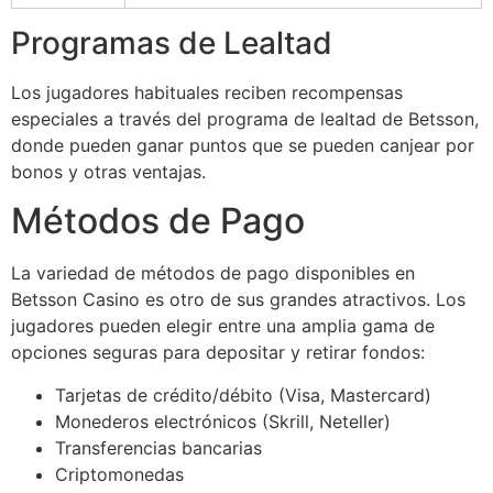
Programas de Lealtad
Los jugadores habituales reciben recompensas
especiales a través del programa de lealtad de Betsson,
donde pueden ganar puntos que se pueden canjear por
bonos y otras ventajas.
Métodos de Pago
La variedad de métodos de pago disponibles en
Betsson Casino es otro de sus grandes atractivos. Los
jugadores pueden elegir entre una amplia gama de
opciones seguras para depositar y retirar fondos:
Tarjetas de crédito/débito (Visa, Mastercard)
Monederos electrónicos (Skrill, Neteller)
Transferencias bancarias
Criptomonedas