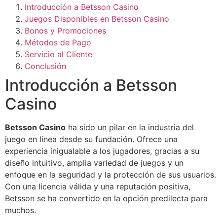
Introducción a Betsson Casino
Juegos Disponibles en Betsson Casino
Bonos y Promociones
Métodos de Pago
Servicio al Cliente
Conclusión
Introducción a Betsson
Casino
Betsson Casino
ha sido un pilar en la industria del
juego en línea desde su fundación. Ofrece una
experiencia inigualable a los jugadores, gracias a su
diseño intuitivo, amplia variedad de juegos y un
enfoque en la seguridad y la protección de sus usuarios.
Con una licencia válida y una reputación positiva,
Betsson se ha convertido en la opción predilecta para
muchos.