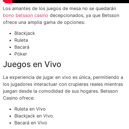
Los amantes de los juegos de mesa no se quedarán
bono betsson casino
decepcionados, ya que Betsson
ofrece una amplia gama de opciones:
Blackjack
Ruleta
Bacará
Póker
Juegos en Vivo
La experiencia de jugar en vivo es única, permitiendo a
los jugadores interactuar con crupieres reales mientras
juegan desde la comodidad de sus hogares. Betsson
Casino ofrece:
Ruleta en Vivo
Blackjack en Vivo
Bacará en Vivo