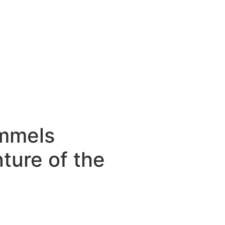
immels
ture of the