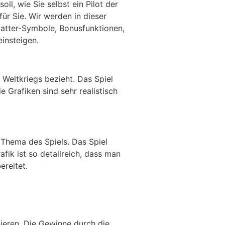
ll, wie Sie selbst ein Pilot der
für Sie. Wir werden in dieser
catter-Symbole, Bonusfunktionen,
einsteigen.
n Weltkriegs bezieht. Das Spiel
e Grafiken sind sehr realistisch
 Thema des Spiels. Das Spiel
fik ist so detailreich, dass man
ereitet.
nieren. Die Gewinne durch die