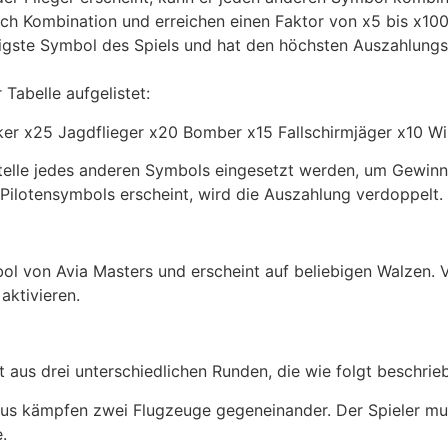
nach Kombination und erreichen einen Faktor von x5 bis x100
chtigste Symbol des Spiels und hat den höchsten Auszahlung
 Tabelle aufgelistet:
er x25 Jagdflieger x20 Bomber x15 Fallschirmjäger x10 W
telle jedes anderen Symbols eingesetzt werden, um Gewin
s Pilotensymbols erscheint, wird die Auszahlung verdoppelt.
bol von Avia Masters und erscheint auf beliebigen Walzen.
ktivieren.
 aus drei unterschiedlichen Runden, die wie folgt beschrieb
us kämpfen zwei Flugzeuge gegeneinander. Der Spieler mus
.