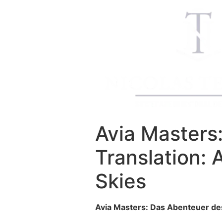
Avia Masters
Translation: 
Skies
Avia Masters: Das Abenteuer d