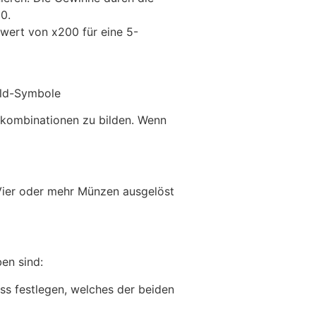
0.
swert von x200 für eine 5-
ild-Symbole
nkombinationen zu bilden. Wenn
 Vier oder mehr Münzen ausgelöst
en sind:
s festlegen, welches der beiden