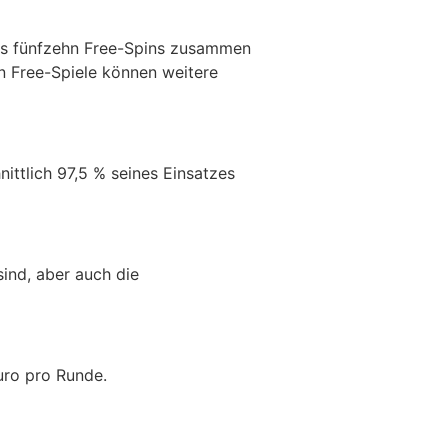
aus fünfzehn Free-Spins zusammen
n Free-Spiele können weitere
ittlich 97,5 % seines Einsatzes
sind, aber auch die
uro pro Runde.