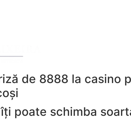
riză de 8888 la casino 
coși
îți poate schimba soart