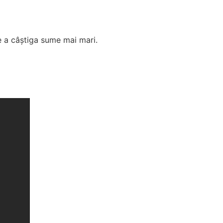
e a câștiga sume mai mari.