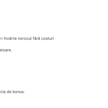
om
învârte norocul fără costuri
atoare.
icia de bonus.