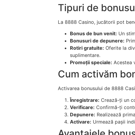
Tipuri de bonusur
La 8888 Casino, jucătorii pot bene
Bonus de bun venit:
Un stim
Bonusuri de depunere:
Prim
Rotiri gratuite:
Oferite la div
suplimentare.
Promoții speciale:
Acestea v
Cum activăm bo
Activarea bonusului de 8888 Casi
Înregistrare:
Crează-ți un co
Verificare:
Confirmă-ți contul
Depunere:
Realizează prima 
Activare:
Urmează pașii indic
Avantajele bonu