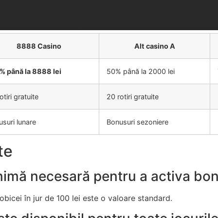
8888 Casino
Alt casino A
% până la 8888 lei
50% până la 2000 lei
otiri gratuite
20 rotiri gratuite
suri lunare
Bonusuri sezoniere
te
imă necesară pentru a activa bo
bicei în jur de 100 lei este o valoare standard.