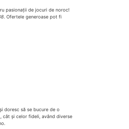
tru pasionații de jocuri de noroc!
88
. Ofertele generoase pot fi
își doresc să se bucure de o
cât și celor fideli, având diverse
no.