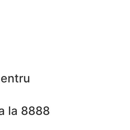
pentru
a la 8888