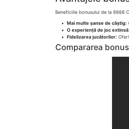
Beneficiile bonusului de la 8888
Mai multe șanse de câștig:
C
O experiență de joc extinsă
Fidelizarea jucătorilor:
Ofert
Compararea bonusul