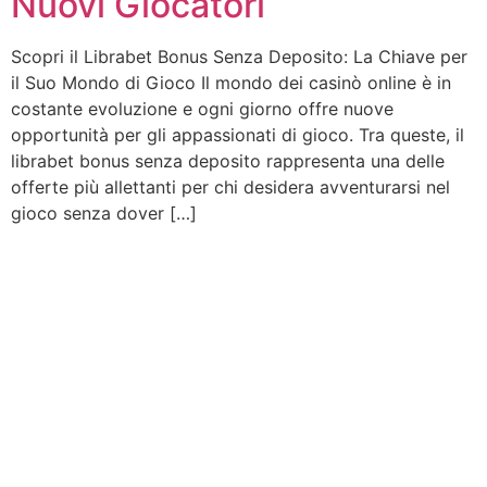
Nuovi Giocatori
Scopri il Librabet Bonus Senza Deposito: La Chiave per
il Suo Mondo di Gioco Il mondo dei casinò online è in
costante evoluzione e ogni giorno offre nuove
opportunità per gli appassionati di gioco. Tra queste, il
librabet bonus senza deposito rappresenta una delle
offerte più allettanti per chi desidera avventurarsi nel
gioco senza dover […]