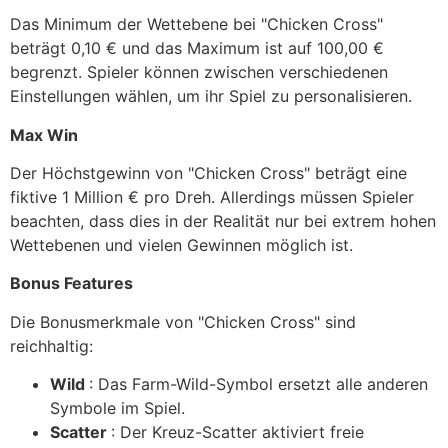
Das Minimum der Wettebene bei "Chicken Cross"
beträgt 0,10 € und das Maximum ist auf 100,00 €
begrenzt. Spieler können zwischen verschiedenen
Einstellungen wählen, um ihr Spiel zu personalisieren.
Max Win
Der Höchstgewinn von "Chicken Cross" beträgt eine
fiktive 1 Million € pro Dreh. Allerdings müssen Spieler
beachten, dass dies in der Realität nur bei extrem hohen
Wettebenen und vielen Gewinnen möglich ist.
Bonus Features
Die Bonusmerkmale von "Chicken Cross" sind
reichhaltig:
Wild
: Das Farm-Wild-Symbol ersetzt alle anderen
Symbole im Spiel.
Scatter
: Der Kreuz-Scatter aktiviert freie