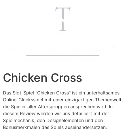
Chicken Cross
Das Slot-Spiel "Chicken Cross" ist ein unterhaltsames
Online-Glücksspiel mit einer einzigartigen Themenwelt,
die Spieler aller Altersgruppen ansprechen wird. In
diesem Review werden wir uns detailliert mit der
Spielmechanik, den Designelementen und den
Bonusmerkmalen des Spiels auseinandersetzen.