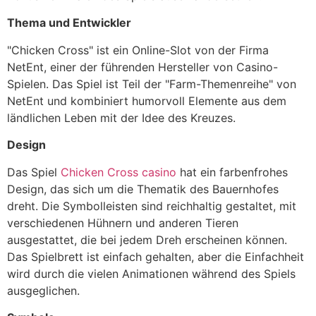
Thema und Entwickler
"Chicken Cross" ist ein Online-Slot von der Firma
NetEnt, einer der führenden Hersteller von Casino-
Spielen. Das Spiel ist Teil der "Farm-Themenreihe" von
NetEnt und kombiniert humorvoll Elemente aus dem
ländlichen Leben mit der Idee des Kreuzes.
Design
Das Spiel
Chicken Cross casino
hat ein farbenfrohes
Design, das sich um die Thematik des Bauernhofes
dreht. Die Symbolleisten sind reichhaltig gestaltet, mit
verschiedenen Hühnern und anderen Tieren
ausgestattet, die bei jedem Dreh erscheinen können.
Das Spielbrett ist einfach gehalten, aber die Einfachheit
wird durch die vielen Animationen während des Spiels
ausgeglichen.