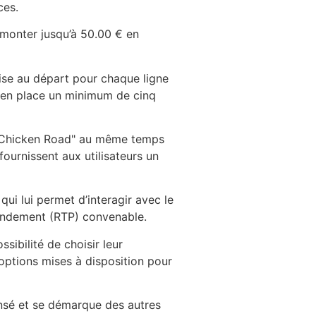
ces.
monter jusqu’à 50.00 € en
mise au départ pour chaque ligne
e en place un minimum de cinq
t "Chicken Road" au même temps
fournissent aux utilisateurs un
qui lui permet d’interagir avec le
rendement (RTP) convenable.
sibilité de choisir leur
 options mises à disposition pour
ensé et se démarque des autres