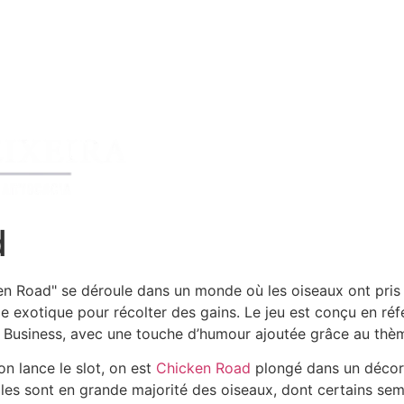
d
en Road" se déroule dans un monde où les oiseaux ont pris le
le exotique pour récolter des gains. Le jeu est conçu en réf
usiness, avec une touche d’humour ajoutée grâce au thè
on lance le slot, on est
Chicken Road
plongé dans un décor 
es sont en grande majorité des oiseaux, dont certains semb