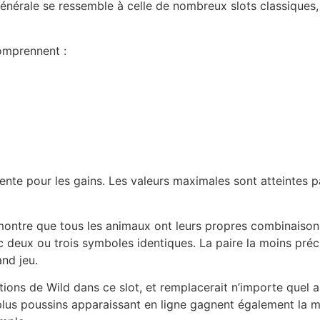
générale se ressemble à celle de nombreux slots classiques
omprennent :
nte pour les gains. Les valeurs maximales sont atteintes par
ontre que tous les animaux ont leurs propres combinaisons
deux ou trois symboles identiques. La paire la moins préc
and jeu.
ions de Wild dans ce slot, et remplacerait n’importe quel 
us poussins apparaissant en ligne gagnent également la mi