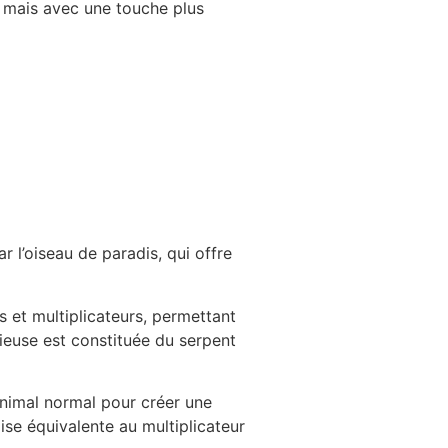
, mais avec une touche plus
 l’oiseau de paradis, qui offre
 et multiplicateurs, permettant
ieuse est constituée du serpent
animal normal pour créer une
se équivalente au multiplicateur