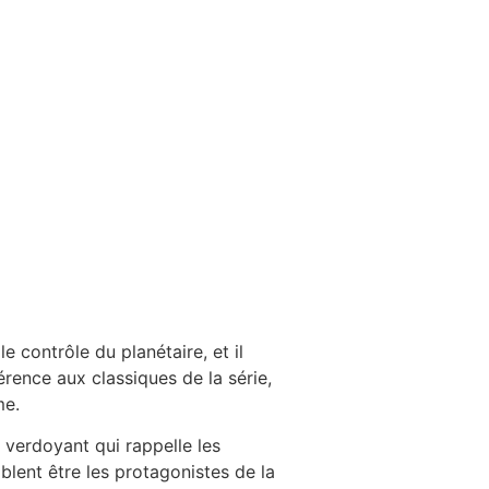
 contrôle du planétaire, et il
érence aux classiques de la série,
me.
verdoyant qui rappelle les
lent être les protagonistes de la