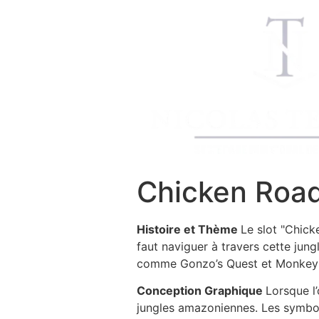
Chicken Roa
Histoire et Thème
Le slot "Chick
faut naviguer à travers cette jung
comme Gonzo’s Quest et Monkey B
Conception Graphique
Lorsque l’
jungles amazoniennes. Les symbol