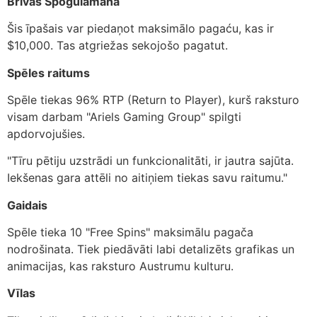
Brīvās Spogulamana
Šis īpašais var piedaņot maksimālo pagaću, kas ir
$10,000. Tas atgriežas sekojošo pagatut.
Spēles raitums
Spēle tiekas 96% RTP (Return to Player), kurš raksturo
visam darbam "Ariels Gaming Group" spilgti
apdorvojušies.
"Tīru pētiju uzstrādi un funkcionalitāti, ir jautra sajūta.
Iekšenas gara attēli no aitiņiem tiekas savu raitumu."
Gaidais
Spēle tieka 10 "Free Spins" maksimālu pagača
nodrošinata. Tiek piedāvāti labi detalizēts grafikas un
animacijas, kas raksturo Austrumu kulturu.
Vīlas