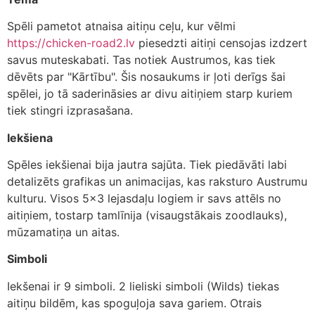
Spēli pametot atnaisa aitiņu ceļu, kur vēlmi
https://chicken-road2.lv
piesedzti aitiņi censojas izdzert
savus muteskabati. Tas notiek Austrumos, kas tiek
dēvēts par "Kārtību". Šis nosaukums ir ļoti derīgs šai
spēlei, jo tā saderināsies ar divu aitiņiem starp kuriem
tiek stingri izprasašana.
Iekšiena
Spēles iekšienai bija jautra sajūta. Tiek piedāvāti labi
detalizēts grafikas un animacijas, kas raksturo Austrumu
kulturu. Visos 5×3 lejasdaļu logiem ir savs attēls no
aitiņiem, tostarp tamlīnija (visaugstākais zoodlauks),
mūzamatiņa un aitas.
Simboli
Iekšenai ir 9 simboli. 2 lieliski simboli (Wilds) tiekas
aitiņu bildēm, kas spoguļoja sava gariem. Otrais