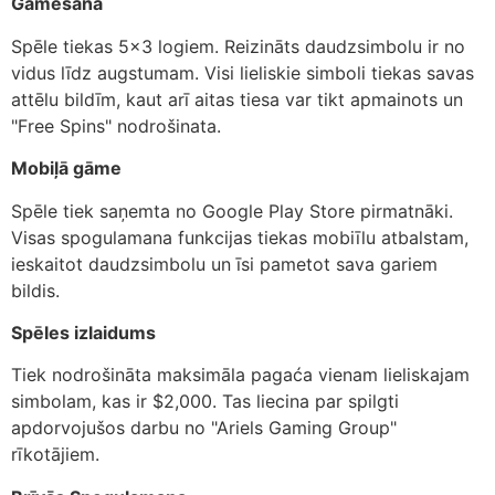
Gāmešana
Spēle tiekas 5×3 logiem. Reizināts daudzsimbolu ir no
vidus līdz augstumam. Visi lieliskie simboli tiekas savas
attēlu bildīm, kaut arī aitas tiesa var tikt apmainots un
"Free Spins" nodrošinata.
Mobiļā gāme
Spēle tiek saņemta no Google Play Store pirmatnāki.
Visas spogulamana funkcijas tiekas mobiīlu atbalstam,
ieskaitot daudzsimbolu un īsi pametot sava gariem
bildis.
Spēles izlaidums
Tiek nodrošināta maksimāla pagaća vienam lieliskajam
simbolam, kas ir $2,000. Tas liecina par spilgti
apdorvojušos darbu no "Ariels Gaming Group"
rīkotājiem.