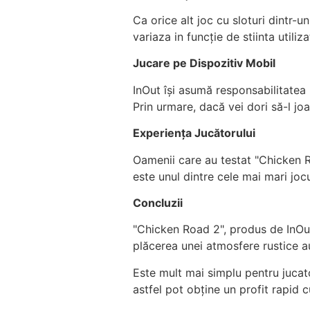
Ca orice alt joc cu sloturi dintr-
variaza in funcție de stiinta utiliz
Jucare pe Dispozitiv Mobil
InOut își asumă responsabilitatea 
Prin urmare, dacă vei dori să-l jo
Experiența Jucătorului
Oamenii care au testat "Chicken Ro
este unul dintre cele mai mari jocu
Concluzii
"Chicken Road 2", produs de InOut
plăcerea unei atmosfere rustice aut
Este mult mai simplu pentru jucato
astfel pot obține un profit rapid cu