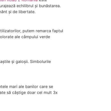
urajează echilibrul și bunăstarea.
ânt și de libertate.
utilizatorilor, putem remarca faptul
colorate ale câmpului verde
tile și galoșii. Simbolurile
ntele mari ale banilor care se
oate să câștige doar cel mult 3x