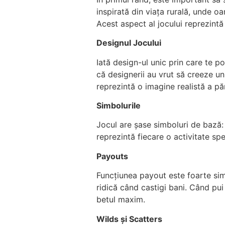
inspirată din viața rurală, unde o
Acest aspect al jocului reprezintă
Designul Jocului
Iată design-ul unic prin care te po
că designerii au vrut să creeze un
reprezintă o imagine realistă a pă
Simbolurile
Jocul are șase simboluri de bază: 
reprezintă fiecare o activitate spe
Payouts
Funcțiunea payout este foarte simp
ridică când castigi bani. Când pui
betul maxim.
Wilds și Scatters