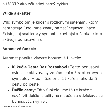
nižší RTP ako základný herný cyklus.
Wilde a skatter
Wild symbolom je kučer s rozličnými šateňami, ktorý
nahradzuje ľubovoľné znaky na zacílnejúcich línách.
Existuje aj scatterský symbol – kovbojska čapka, ktorá
aktívuje bonusové hru.
Bonusové funkcie
Automat ponúka viaceré bonusové funkcie:
Kukučia Cesta Bez Rozsahoví
: Tento bonusový
cyklus je aktivovaný zohľadnením 3 skatterových
symbolov. Hráč môže priblížiť kuře a jeho ďalší
cestu po ceste.
Ďalšie cesty:
Táto funkcia umožňuje hráčom
navštíviť ďalšie lokality na mapách a odzískavanie
bonusových výhier.