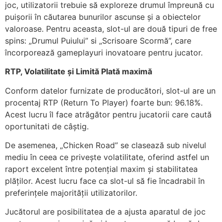
joc, utilizatorii trebuie să exploreze drumul împreună cu
puișorii în căutarea bunurilor ascunse și a obiectelor
valoroase. Pentru aceasta, slot-ul are două tipuri de free
spins: „Drumul Puiului” si „Scrisoare Scormă”, care
încorporează gameplayuri inovatoare pentru jucator.
RTP, Volatilitate și Limită Plată maximă
Conform datelor furnizate de producători, slot-ul are un
procentaj RTP (Return To Player) foarte bun: 96.18%.
Acest lucru îl face atrăgător pentru jucatorii care caută
oportunitati de câștig.
De asemenea, „Chicken Road” se clasează sub nivelul
mediu în ceea ce privește volatilitate, oferind astfel un
raport excelent între potențial maxim și stabilitatea
plăților. Acest lucru face ca slot-ul să fie încadrabil în
preferințele majorității utilizatorilor.
Jucătorul are posibilitatea de a ajusta aparatul de joc