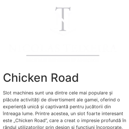
Chicken Road
Slot machines sunt una dintre cele mai populare și
plăcute activități de divertisment ale gamei, oferind o
experiență unică și captivantă pentru jucătorii din
întreaga lume. Printre acestea, un slot foarte interesant
este „Chicken Road”, care a creat o impresie profundă în
rândul utilizatorilor prin design și funcțiuni încorporate.