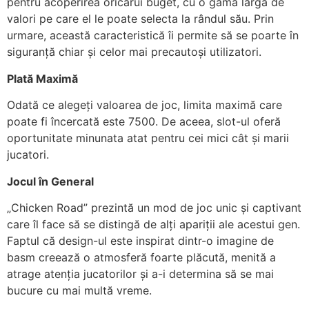
pentru acoperirea oricărui buget, cu o gamă largă de
valori pe care el le poate selecta la rândul său. Prin
urmare, această caracteristică îi permite să se poarte în
siguranță chiar și celor mai precautoși utilizatori.
Plată Maximă
Odată ce alegeți valoarea de joc, limita maximă care
poate fi încercată este 7500. De aceea, slot-ul oferă
oportunitate minunata atat pentru cei mici cât și marii
jucatori.
Jocul în General
„Chicken Road” prezintă un mod de joc unic și captivant
care îl face să se distingă de alți apariții ale acestui gen.
Faptul că design-ul este inspirat dintr-o imagine de
basm creează o atmosferă foarte plăcută, menită a
atrage atenția jucatorilor și a-i determina să se mai
bucure cu mai multă vreme.