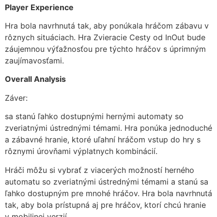
Player Experience
Hra bola navrhnutá tak, aby ponúkala hráčom zábavu v
rôznych situáciach. Hra Zvieracie Cesty od InOut bude
záujemnou výťažnosťou pre týchto hráčov s úprimným
zaujímavosťami.
Overall Analysis
Záver:
sa stanú ľahko dostupnými hernými automaty so
zveriatnými ústrednými témami. Hra ponúka jednoduché
a zábavné hranie, ktoré uľahní hráčom vstup do hry s
rôznymi úrovňami výplatnych kombinácií.
Hráči môžu si vybrať z viacerých možností herného
automatu so zveriatnými ústrednými témami a stanú sa
ľahko dostupným pre mnohé hráčov. Hra bola navrhnutá
tak, aby bola prístupná aj pre hráčov, ktorí chcú hranie
v mobilinej verzií.