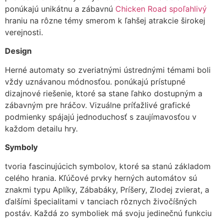
ponúkajú unikátnu a zábavnú
Chicken Road spoľahlivý
hraniu na rôzne témy smerom k ľahšej atrakcie širokej
verejnosti.
Design
Herné automaty so zveriatnými ústrednými témami boli
vždy uznávanou módnosťou. ponúkajú prístupné
dizajnové riešenie, ktoré sa stane ľahko dostupným a
zábavným pre hráčov. Vizuálne príťažlivé grafické
podmienky spájajú jednoduchosť s zaujímavosťou v
každom detailu hry.
Symboly
tvoria fascinujúcich symbolov, ktoré sa stanú základom
celého hrania. Kľúčové prvky herných automátov sú
znakmi typu Aplíky, Zábabáky, Príšery, Zlodej zvierat, a
ďalšími špecialitami v tanciach rôznych živočíšných
postáv. Každá zo symboliek má svoju jedinečnú funkciu