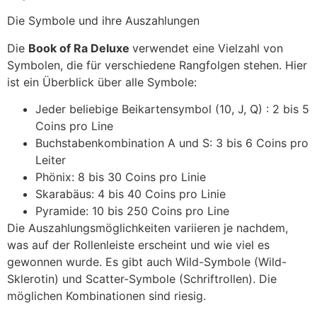
Die Symbole und ihre Auszahlungen
Die
Book of Ra Deluxe
verwendet eine Vielzahl von
Symbolen, die für verschiedene Rangfolgen stehen. Hier
ist ein Überblick über alle Symbole:
Jeder beliebige Beikartensymbol (10, J, Q) : 2 bis 5
Coins pro Line
Buchstabenkombination A und S: 3 bis 6 Coins pro
Leiter
Phönix: 8 bis 30 Coins pro Linie
Skarabäus: 4 bis 40 Coins pro Linie
Pyramide: 10 bis 250 Coins pro Line
Die Auszahlungsmöglichkeiten variieren je nachdem,
was auf der Rollenleiste erscheint und wie viel es
gewonnen wurde. Es gibt auch Wild-Symbole (Wild-
Sklerotin) und Scatter-Symbole (Schriftrollen). Die
möglichen Kombinationen sind riesig.