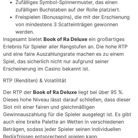
Zufälliges Symbol-Spinnermuster, das einen
zufälligen Buchstaben auf der Rolle platziert.
Freispielen (Bonusspins), die mit der Erschienung
von mindestens 3 Scatteinträgen gewonnen
werden.
Insgesamt bietet
Book of Ra Deluxe
ein großartiges
Erlebnis für Spieler aller Rangstufen an. Die hohe RTP
und eine faire Auszahlungsrate machen es zu einem
Spiel, das sicherlich nicht nur aufgrund seiner
Erscheinerung im Casino bekannt ist.
RTP (Renditen) & Volatilität
Der RTP der
Book of Ra Deluxe
liegt bei über 95 %.
Dieses hohe Niveau lässt darauf schließen, dass dieser
Slot mit einer fairen und gleichmäßigen
Gewinnauszahlung für die Spieler ausgelegt ist. Es gibt
auch eine breite Palette an Wetten in verschiedenen
Beträgen, sodass jeder Spieler seinen individuellen
Bedürfnissen entsprechend spielen kann.