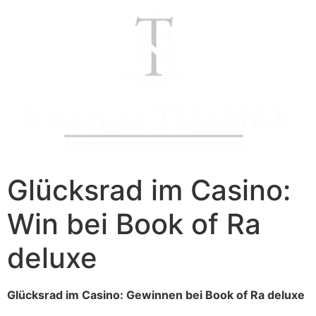
Glücksrad im Casino:
Win bei Book of Ra
deluxe
Glücksrad im Casino: Gewinnen bei Book of Ra deluxe