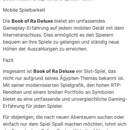
Mobile Spielbarkeit
Die
Book of Ra Deluxe
bietet ein umfassendes
Gameplay-Erfahrung auf jedem mobilen Gerät mit dem
Internetanschluss. Dies ermöglicht es den Spielern
bequem an ihre Spiele zu gelangen und ständig neue
Höhen der Auszahlungen zu erreichen.
Fazit
Insgesamt ist
Book of Ra Deluxe
ein Slot-Spiel, das
nicht nur aufgrund seines Ägypten-Themas bekannt ist.
Mit seiner modernisierten Spielgrafik, den hohen RTP-
Renditen und einem breiten Portfolio an Symbolen
bietet es eine umfassende und unvergleichliche Gaming-
Erfahrung für jeden Spieler.
Für diejenigen, die nach neuen Abenteuern suchen oder
einfach nur dem Spiel Spaß machen möchten, lohnt sich