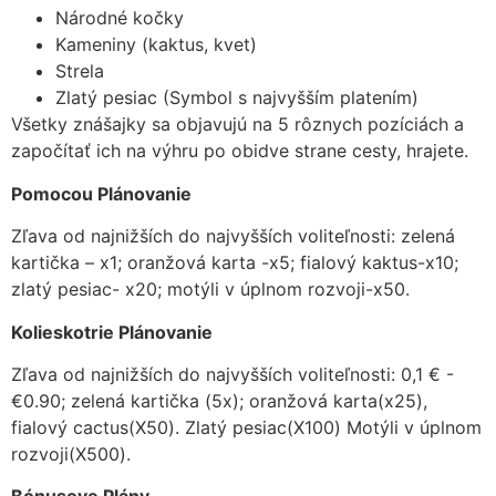
Národné kočky
Kameniny (kaktus, kvet)
Strela
Zlatý pesiac (Symbol s najvyšším platením)
Všetky znášajky sa objavujú na 5 rôznych pozíciách a
započítať ich na výhru po obidve strane cesty, hrajete.
Pomocou Plánovanie
Zľava od najnižších do najvyšších voliteľnosti: zelená
kartička – x1; oranžová karta -x5; fialový kaktus-x10;
zlatý pesiac- x20; motýli v úplnom rozvoji-x50.
Kolieskotrie Plánovanie
Zľava od najnižších do najvyšších voliteľnosti: 0,1 € -
€0.90; zelená kartička (5x); oranžová karta(x25),
fialový cactus(X50). Zlatý pesiac(X100) Motýli v úplnom
rozvoji(X500).