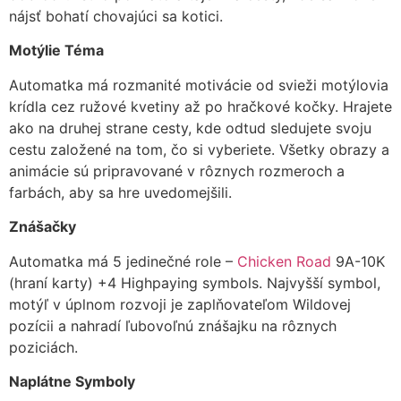
nájsť bohatí chovajúci sa kotici.
Motýlie Téma
Automatka má rozmanité motivácie od svieži motýlovia
krídla cez ružové kvetiny až po hračkové kočky. Hrajete
ako na druhej strane cesty, kde odtud sledujete svoju
cestu založené na tom, čo si vyberiete. Všetky obrazy a
animácie sú pripravované v rôznych rozmeroch a
farbách, aby sa hre uvedomejšili.
Znášačky
Automatka má 5 jedinečné role –
Chicken Road
9A-10K
(hraní karty) +4 Highpaying symbols. Najvyšší symbol,
motýľ v úplnom rozvoji je zaplňovateľom Wildovej
pozícii a nahradí ľubovoľnú znášajku na rôznych
poziciách.
Naplátne Symboly