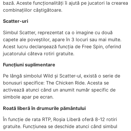
bază. Aceste funcționalități îi ajută pe jucatori la crearea
combinațiilor câștigătoare.
Scatter-uri
Simbul Scatter, reprezentat ca o imagine cu două
capete ale poveștilor, apare în 3 locuri sau mai multe.
Acest lucru declanșează funcția de Free Spin, oferind
jucatorului câteva rotiri gratuite.
Funcțiuni suplimentare
Pe lângă simbolul Wild și Scatter-ul, există o serie de
bonusuri specifice: The Chicken Ride. Acesta se
activează atunci când un anumit număr specific de
simbole apar pe ecran.
Roată liberă în drumurile pământului
În funcție de rata RTP, Roșia Liberă oferă 8-12 rotiri
gratuite. Funcțiunea se deschide atunci când simbul