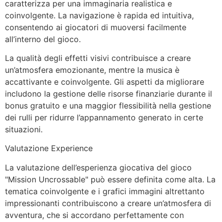
caratterizza per una immaginaria realistica e
coinvolgente. La navigazione è rapida ed intuitiva,
consentendo ai giocatori di muoversi facilmente
all’interno del gioco.
La qualità degli effetti visivi contribuisce a creare
un’atmosfera emozionante, mentre la musica è
accattivante e coinvolgente. Gli aspetti da migliorare
includono la gestione delle risorse finanziarie durante il
bonus gratuito e una maggior flessibilità nella gestione
dei rulli per ridurre l’appannamento generato in certe
situazioni.
Valutazione Experience
La valutazione dell’esperienza giocativa del gioco
"Mission Uncrossable" può essere definita come alta. La
tematica coinvolgente e i grafici immagini altrettanto
impressionanti contribuiscono a creare un’atmosfera di
avventura, che si accordano perfettamente con