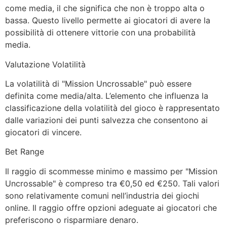
come media, il che significa che non è troppo alta o
bassa. Questo livello permette ai giocatori di avere la
possibilità di ottenere vittorie con una probabilità
media.
Valutazione Volatilità
La volatilità di "Mission Uncrossable" può essere
definita come media/alta. L’elemento che influenza la
classificazione della volatilità del gioco è rappresentato
dalle variazioni dei punti salvezza che consentono ai
giocatori di vincere.
Bet Range
Il raggio di scommesse minimo e massimo per "Mission
Uncrossable" è compreso tra €0,50 ed €250. Tali valori
sono relativamente comuni nell’industria dei giochi
online. Il raggio offre opzioni adeguate ai giocatori che
preferiscono o risparmiare denaro.