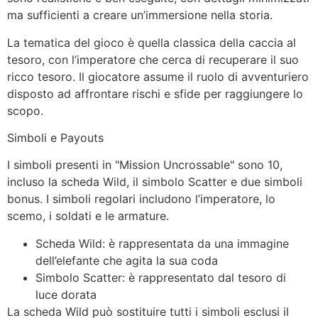
ma sufficienti a creare un’immersione nella storia.
La tematica del gioco è quella classica della caccia al
tesoro, con l’imperatore che cerca di recuperare il suo
ricco tesoro. Il giocatore assume il ruolo di avventuriero
disposto ad affrontare rischi e sfide per raggiungere lo
scopo.
Simboli e Payouts
I simboli presenti in "Mission Uncrossable" sono 10,
incluso la scheda Wild, il simbolo Scatter e due simboli
bonus. I simboli regolari includono l’imperatore, lo
scemo, i soldati e le armature.
Scheda Wild: è rappresentata da una immagine
dell’elefante che agita la sua coda
Simbolo Scatter: è rappresentato dal tesoro di
luce dorata
La scheda Wild può sostituire tutti i simboli esclusi il