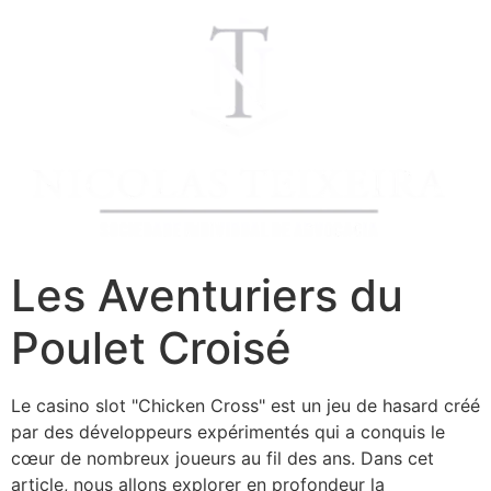
Les Aventuriers du
Poulet Croisé
Le casino slot "Chicken Cross" est un jeu de hasard créé
par des développeurs expérimentés qui a conquis le
cœur de nombreux joueurs au fil des ans. Dans cet
article, nous allons explorer en profondeur la