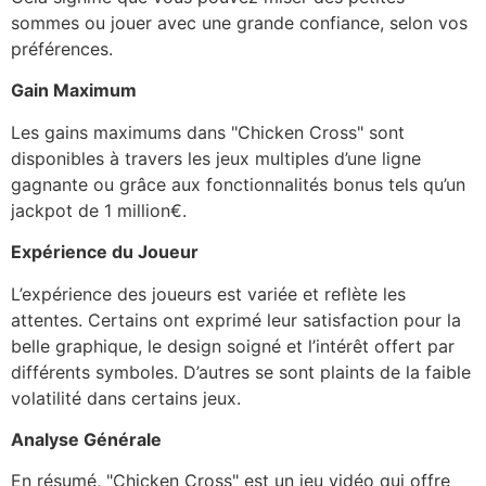
sommes ou jouer avec une grande confiance, selon vos
préférences.
Gain Maximum
Les gains maximums dans "Chicken Cross" sont
disponibles à travers les jeux multiples d’une ligne
gagnante ou grâce aux fonctionnalités bonus tels qu’un
jackpot de 1 million€.
Expérience du Joueur
L’expérience des joueurs est variée et reflète les
attentes. Certains ont exprimé leur satisfaction pour la
belle graphique, le design soigné et l’intérêt offert par
différents symboles. D’autres se sont plaints de la faible
volatilité dans certains jeux.
Analyse Générale
En résumé, "Chicken Cross" est un jeu vidéo qui offre