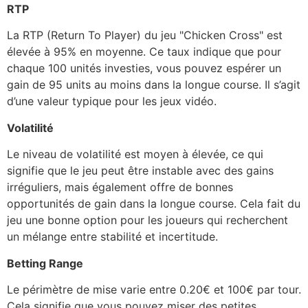
RTP
La RTP (Return To Player) du jeu "Chicken Cross" est
élevée à 95% en moyenne. Ce taux indique que pour
chaque 100 unités investies, vous pouvez espérer un
gain de 95 units au moins dans la longue course. Il s’agit
d’une valeur typique pour les jeux vidéo.
Volatilité
Le niveau de volatilité est moyen à élevée, ce qui
signifie que le jeu peut être instable avec des gains
irréguliers, mais également offre de bonnes
opportunités de gain dans la longue course. Cela fait du
jeu une bonne option pour les joueurs qui recherchent
un mélange entre stabilité et incertitude.
Betting Range
Le périmètre de mise varie entre 0.20€ et 100€ par tour.
Cela signifie que vous pouvez miser des petites