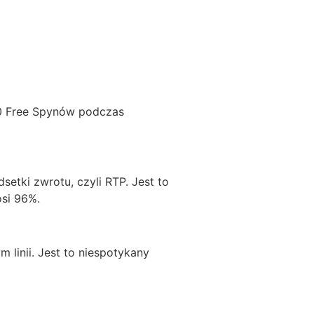
)
50 Free Spynów podczas
etki zwrotu, czyli RTP. Jest to
si 96%.
 linii. Jest to niespotykany