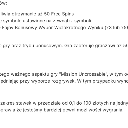
ów:
liwia otrzymanie aż 50 Free Spins
we symbole ustawione na zewnątrz symboli
e Fajny Bonusowy Wybór Wielokrotnego Wyniku (x3 lub x5
cie gry oraz trybu bonusowym. Gra zaoferuje graczowi aż 
ego ważnego aspektu gry "Mission Uncrossable", w tym ods
ględniając przy wyborze rozgrywek. W tym przypadku wyno
akres stawek w przedziale od 0,1 do 100 złotych na jednym
prawia że jesteśmy bardziej pewni możliwości wygrania.