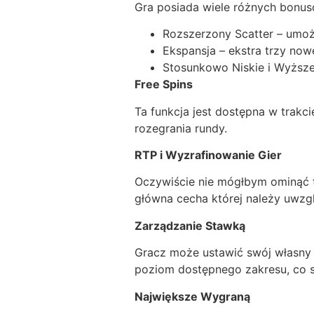
Gra posiada wiele różnych bonus
Rozszerzony Scatter – umoż
Ekspansja – ekstra trzy no
Stosunkowo Niskie i Wyższ
Free Spins
Ta funkcja jest dostępna w trak
rozegrania rundy.
RTP i Wyzrafinowanie Gier
Oczywiście nie mógłbym ominąć t
główna cecha której należy uwz
Zarządzanie Stawką
Gracz może ustawić swój własny z
poziom dostępnego zakresu, co s
Największe Wygraną