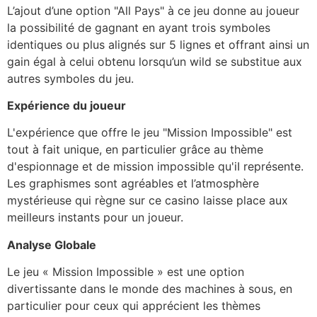
L’ajout d’une option "All Pays" à ce jeu donne au joueur
la possibilité de gagnant en ayant trois symboles
identiques ou plus alignés sur 5 lignes et offrant ainsi un
gain égal à celui obtenu lorsqu’un wild se substitue aux
autres symboles du jeu.
Expérience du joueur
L'expérience que offre le jeu "Mission Impossible" est
tout à fait unique, en particulier grâce au thème
d'espionnage et de mission impossible qu'iI représente.
Les graphismes sont agréables et l’atmosphère
mystérieuse qui règne sur ce casino laisse place aux
meilleurs instants pour un joueur.
Analyse Globale
Le jeu « Mission Impossible » est une option
divertissante dans le monde des machines à sous, en
particulier pour ceux qui apprécient les thèmes