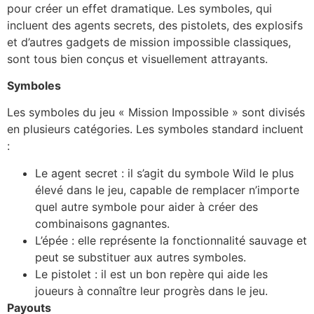
pour créer un effet dramatique. Les symboles, qui
incluent des agents secrets, des pistolets, des explosifs
et d’autres gadgets de mission impossible classiques,
sont tous bien conçus et visuellement attrayants.
Symboles
Les symboles du jeu « Mission Impossible » sont divisés
en plusieurs catégories. Les symboles standard incluent
:
Le agent secret : il s’agit du symbole Wild le plus
élevé dans le jeu, capable de remplacer n’importe
quel autre symbole pour aider à créer des
combinaisons gagnantes.
L’épée : elle représente la fonctionnalité sauvage et
peut se substituer aux autres symboles.
Le pistolet : il est un bon repère qui aide les
joueurs à connaître leur progrès dans le jeu.
Payouts