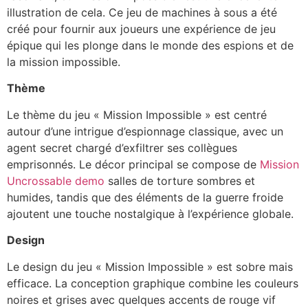
illustration de cela. Ce jeu de machines à sous a été
créé pour fournir aux joueurs une expérience de jeu
épique qui les plonge dans le monde des espions et de
la mission impossible.
Thème
Le thème du jeu « Mission Impossible » est centré
autour d’une intrigue d’espionnage classique, avec un
agent secret chargé d’exfiltrer ses collègues
emprisonnés. Le décor principal se compose de
Mission
Uncrossable demo
salles de torture sombres et
humides, tandis que des éléments de la guerre froide
ajoutent une touche nostalgique à l’expérience globale.
Design
Le design du jeu « Mission Impossible » est sobre mais
efficace. La conception graphique combine les couleurs
noires et grises avec quelques accents de rouge vif