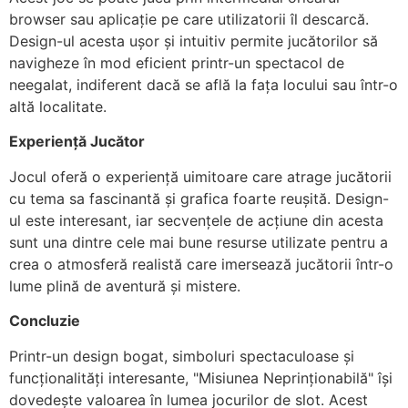
browser sau aplicație pe care utilizatorii îl descarcă.
Design-ul acesta ușor și intuitiv permite jucătorilor să
navigheze în mod eficient printr-un spectacol de
neegalat, indiferent dacă se află la fața locului sau într-o
altă localitate.
Experiență Jucător
Jocul oferă o experiență uimitoare care atrage jucătorii
cu tema sa fascinantă și grafica foarte reușită. Design-
ul este interesant, iar secvențele de acțiune din acesta
sunt una dintre cele mai bune resurse utilizate pentru a
crea o atmosferă realistă care imersează jucătorii într-o
lume plină de aventură și mistere.
Concluzie
Printr-un design bogat, simboluri spectaculoase și
funcționalități interesante, "Misiunea Neprinționabilă" își
dovedește valoarea în lumea jocurilor de slot. Acest