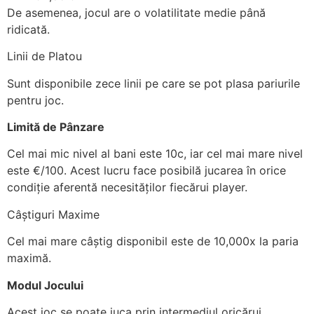
De asemenea, jocul are o volatilitate medie până
ridicată.
Linii de Platou
Sunt disponibile zece linii pe care se pot plasa pariurile
pentru joc.
Limită de Pânzare
Cel mai mic nivel al bani este 10c, iar cel mai mare nivel
este €/100. Acest lucru face posibilă jucarea în orice
condiție aferentă necesităților fiecărui player.
Câștiguri Maxime
Cel mai mare câștig disponibil este de 10,000x la paria
maximă.
Modul Jocului
Acest joc se poate juca prin intermediul oricărui