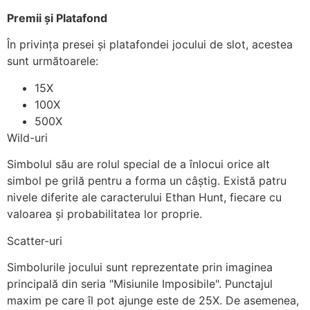
Premii și Platafond
În privința presei și platafondei jocului de slot, acestea
sunt următoarele:
15X
100X
500X
Wild-uri
Simbolul său are rolul special de a înlocui orice alt
simbol pe grilă pentru a forma un câștig. Există patru
nivele diferite ale caracterului Ethan Hunt, fiecare cu
valoarea și probabilitatea lor proprie.
Scatter-uri
Simbolurile jocului sunt reprezentate prin imaginea
principală din seria "Misiunile Imposibile". Punctajul
maxim pe care îl pot ajunge este de 25X. De asemenea,