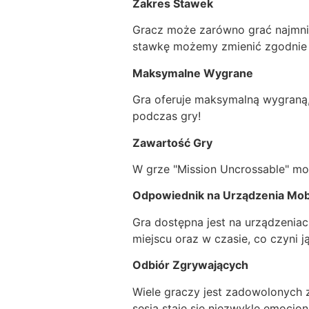
Zakres Stawek
Gracz może zarówno grać najmnie
stawkę możemy zmienić zgodnie 
Maksymalne Wygrane
Gra oferuje maksymalną wygraną,
podczas gry!
Zawartość Gry
W grze "Mission Uncrossable" mo
Odpowiednik na Urządzenia Mob
Gra dostępna jest na urządzenia
miejscu oraz w czasie, co czyni ją
Odbiór Zgrywających
Wiele graczy jest zadowolonych z
sesja staje się niezwykle emocjon