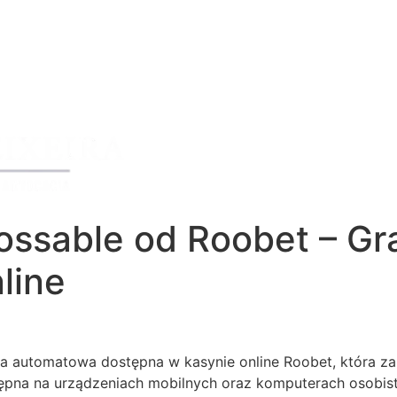
ossable od Roobet – G
line
ra automatowa dostępna w kasynie online Roobet, która 
ostępna na urządzeniach mobilnych oraz komputerach osobist