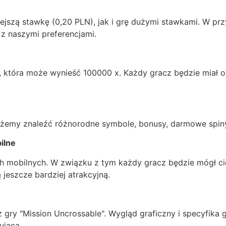
jszą stawkę (0,20 PLN), jak i grę dużymi stawkami. W pr
z naszymi preferencjami.
 która może wynieść 100000 x. Każdy gracz będzie miał ok
żemy znaleźć różnorodne symbole, bonusy, darmowe spiny
ilne
ch mobilnych. W związku z tym każdy gracz będzie mógł c
 jeszcze bardziej atrakcyjną.
 gry "Mission Uncrossable". Wygląd graficzny i specyfika 
ująca.