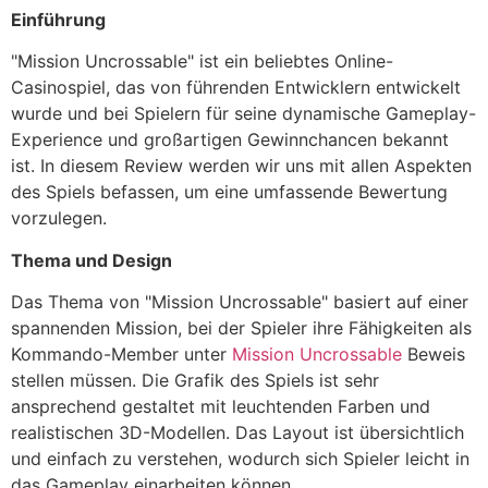
Einführung
"Mission Uncrossable" ist ein beliebtes Online-
Casinospiel, das von führenden Entwicklern entwickelt
wurde und bei Spielern für seine dynamische Gameplay-
Experience und großartigen Gewinnchancen bekannt
ist. In diesem Review werden wir uns mit allen Aspekten
des Spiels befassen, um eine umfassende Bewertung
vorzulegen.
Thema und Design
Das Thema von "Mission Uncrossable" basiert auf einer
spannenden Mission, bei der Spieler ihre Fähigkeiten als
Kommando-Member unter
Mission Uncrossable
Beweis
stellen müssen. Die Grafik des Spiels ist sehr
ansprechend gestaltet mit leuchtenden Farben und
realistischen 3D-Modellen. Das Layout ist übersichtlich
und einfach zu verstehen, wodurch sich Spieler leicht in
das Gameplay einarbeiten können.