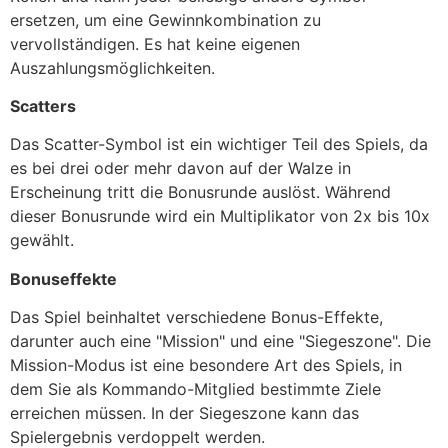
ersetzen, um eine Gewinnkombination zu
vervollständigen. Es hat keine eigenen
Auszahlungsmöglichkeiten.
Scatters
Das Scatter-Symbol ist ein wichtiger Teil des Spiels, da
es bei drei oder mehr davon auf der Walze in
Erscheinung tritt die Bonusrunde auslöst. Während
dieser Bonusrunde wird ein Multiplikator von 2x bis 10x
gewählt.
Bonuseffekte
Das Spiel beinhaltet verschiedene Bonus-Effekte,
darunter auch eine "Mission" und eine "Siegeszone". Die
Mission-Modus ist eine besondere Art des Spiels, in
dem Sie als Kommando-Mitglied bestimmte Ziele
erreichen müssen. In der Siegeszone kann das
Spielergebnis verdoppelt werden.