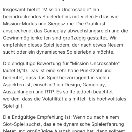
Insgesamt bietet "Mission Uncrossable" ein
beeindruckendes Spielerlebnis mit vielen Extras wie
Mission-Modus und Siegeszone. Die Grafik ist
ansprechend, das Gameplay abwechslungsreich und die
Gewinnmöglichkeiten sind großzügig gestaltet. Wir
empfehlen dieses Spiel jedem, der nach etwas Neuem
sucht oder ein dynamisches Spielerlebnis möchte.
Die endgültige Bewertung für "Mission Uncrossable"
lautet 9/10. Das ist eine sehr hohe Punktzahl und
bedeutet, dass das Spiel hervorragend in vielen
Aspekten ist, einschließlich Design, Gameplay,
Auszahlungen und RTP. Es sollte jedoch beachtet
werden, dass die Volatilität als mittel- bis hochvolitales
Spiel gilt.
Die Endgültige Empfehlung ist: Wenn du nach einem
Slot-Spiel suchst, das eine dynamische Spielerfahrung
bietet und großzügige Auszahlungen hat, dann solltest