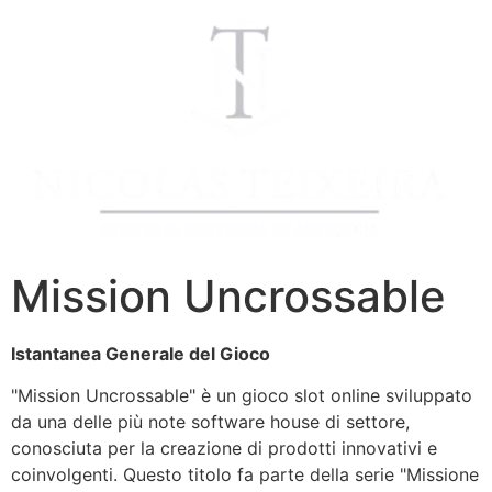
Mission Uncrossable
Istantanea Generale del Gioco
"Mission Uncrossable" è un gioco slot online sviluppato
da una delle più note software house di settore,
conosciuta per la creazione di prodotti innovativi e
coinvolgenti. Questo titolo fa parte della serie "Missione