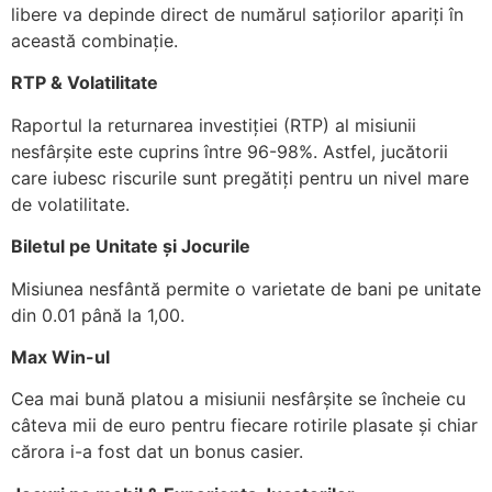
libere va depinde direct de numărul sațiorilor apariți în
această combinație.
RTP & Volatilitate
Raportul la returnarea investiției (RTP) al misiunii
nesfârșite este cuprins între 96-98%. Astfel, jucătorii
care iubesc riscurile sunt pregătiți pentru un nivel mare
de volatilitate.
Biletul pe Unitate și Jocurile
Misiunea nesfântă permite o varietate de bani pe unitate
din 0.01 până la 1,00.
Max Win-ul
Cea mai bună platou a misiunii nesfârșite se încheie cu
câteva mii de euro pentru fiecare rotirile plasate și chiar
cărora i-a fost dat un bonus casier.