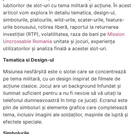
iubitorilor de slot-uri cu tema militară și acțiune. În acest
articol vom explora în detaliu tematica, design-ul,
simbolurile, platourile, wild-urile, scater-urile, feature-
urile bonusului, rotirea liberă, raportul la returnarea
investiției (RTP), volatilitatea, raza de bani pe
Mission
Uncrossable Romania
unitate și jocuri, experiența
utilizatorilor și analiza finală a acestei slot-uri.
Tematica si Design-ul
Misiunea nesfârșită este o slotei care se concentrează
pe tema militară, cu un design inspirat de filmele de
acțiune clasice. Jocul are un background înfundat și
iluminat suficient pentru a nu fi nevoie să vă uitați la
telefonul dumneavoastră în timp ce jucați. Ecranul este
plin de simboluri și elemente grafice care completează
tema, inclusiv imagini ale soldaților, mașinile de luptă și
efectele speciale.
Simbolurile