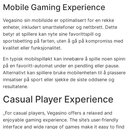
Mobile Gaming Experience
Vegasino sin mobilside er optimalisert for en rekke
enheter, inkludert smarttelefoner og nettbrett. Dette
betyr at spillere kan nyte sine favorittspill og
sportsbetting på farten, uten å gå på kompromiss med
kvalitet eller funksjonalitet.
En typisk mobilspilløkt kan innebære å spille noen spinn
på en favoritt-automat under en pendling eller pause.
Alternativt kan spillere bruke mobilenheten til å plassere
innsatser på sport eller sjekke de siste oddsene og
resultatene.
Casual Player Experience
_For casual players, Vegasino offers a relaxed and
enjoyable gaming experience. The site’s user-friendly
interface and wide range of games make it easy to find