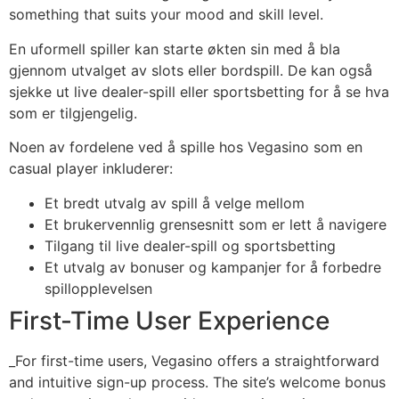
something that suits your mood and skill level.
En uformell spiller kan starte økten sin med å bla
gjennom utvalget av slots eller bordspill. De kan også
sjekke ut live dealer-spill eller sportsbetting for å se hva
som er tilgjengelig.
Noen av fordelene ved å spille hos Vegasino som en
casual player inkluderer:
Et bredt utvalg av spill å velge mellom
Et brukervennlig grensesnitt som er lett å navigere
Tilgang til live dealer-spill og sportsbetting
Et utvalg av bonuser og kampanjer for å forbedre
spillopplevelsen
First-Time User Experience
_For first-time users, Vegasino offers a straightforward
and intuitive sign-up process. The site’s welcome bonus