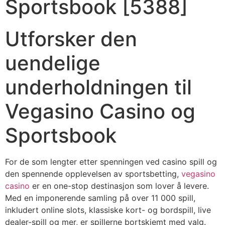
Sportsbook [5388]
Utforsker den
uendelige
underholdningen til
Vegasino Casino og
Sportsbook
For de som lengter etter spenningen ved casino spill og
den spennende opplevelsen av sportsbetting,
vegasino
casino
er en one-stop destinasjon som lover å levere.
Med en imponerende samling på over 11 000 spill,
inkludert online slots, klassiske kort- og bordspill, live
dealer-spill og mer, er spillerne bortskjemt med valg.