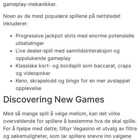
gameplay-mekanikker.
Noen av de mest populære spillene på nettstedet
inkluderer:
Progressive jackpot slots med enorme potensielle
utbetalinger
Live dealer-spill med sanntidsinteraksjon og
oppslukende gameplay
Klassiske kort- og bordspill som baccarat, craps
og videopoker
Keno, skrapelodd og bingo for en mer avslappet
opplevelse
Discovering New Games
Med så mange spill å velge mellom, kan det virke
overveldende for spillere å bestemme hva de skal spille.
For å hjelpe med dette, tilbyr Vegasino et utvalg av filtre
og søkemuligheter, som lar spillere snevre inn valgene