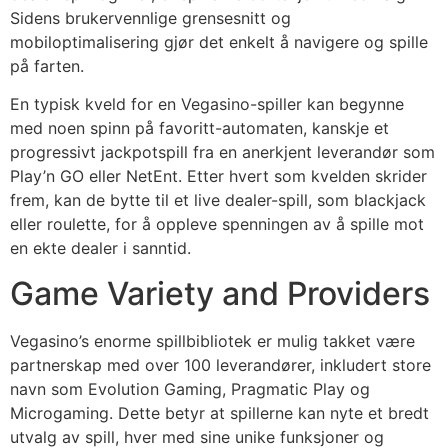
Sidens brukervennlige grensesnitt og
mobiloptimalisering gjør det enkelt å navigere og spille
på farten.
En typisk kveld for en Vegasino-spiller kan begynne
med noen spinn på favoritt-automaten, kanskje et
progressivt jackpotspill fra en anerkjent leverandør som
Play’n GO eller NetEnt. Etter hvert som kvelden skrider
frem, kan de bytte til et live dealer-spill, som blackjack
eller roulette, for å oppleve spenningen av å spille mot
en ekte dealer i sanntid.
Game Variety and Providers
Vegasino’s enorme spillbibliotek er mulig takket være
partnerskap med over 100 leverandører, inkludert store
navn som Evolution Gaming, Pragmatic Play og
Microgaming. Dette betyr at spillerne kan nyte et bredt
utvalg av spill, hver med sine unike funksjoner og