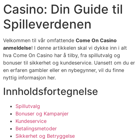
Casino: Din Guide til
Spilleverdenen
Velkommen til vår omfattende
Come On Casino
anmeldelse
! I denne artikkelen skal vi dykke inn i alt
hva Come On Casino har å tilby, fra spillutvalg og
bonuser til sikkerhet og kundeservice. Uansett om du er
en erfaren gambler eller en nybegynner, vil du finne
nyttig informasjon her.
Innholdsfortegnelse
Spillutvalg
Bonuser og Kampanjer
Kundeservice
Betalingsmetoder
Sikkerhet og Betryggelse