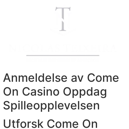
Anmeldelse av Come
On Casino Oppdag
Spilleopplevelsen
Utforsk Come On