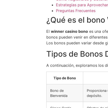
Estrategias para Aprovecha
Preguntas Frecuentes
¿Qué es el bono
El
winner casino bono
es una ofe
bonos pueden venir en diferentes
Los bonos pueden variar desde gir
Tipos de Bonos 
A continuación, exploramos los d
Tipo de Bono
Bono de
Proporciona u
Bienvenida
depósito.