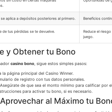
iros sin costo en ciertas máquinas
Oportunidad de ga
s.
se aplica a depósitos posteriores al primero.
Beneficios conti
e de tus pérdidas se te devuelve.
Reduce el riesgo 
juego.
e y Obtener tu Bono
anador
casino bono
, sigue estos simples pasos:
a la página principal del Casino Winner.
ulario de registro con tus datos personales.
Asegúrate de que sea el monto mínimo para calificar por e
strucciones para activar tu bono, si es necesario.
 Aprovechar al Máximo tu Bon