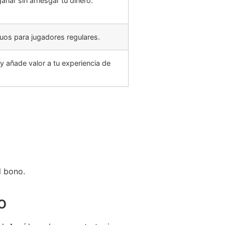
nar sin arriesgar tu dinero.
nuos para jugadores regulares.
y añade valor a tu experiencia de
l bono.
o