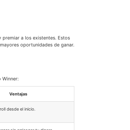
premiar a los existentes. Estos
y mayores oportunidades de ganar.
o Winner:
Ventajas
ll desde el inicio.