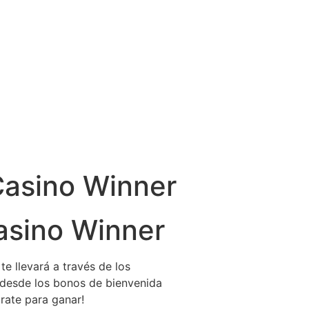
Casino Winner
asino Winner
 te llevará a través de los
s desde los bonos de bienvenida
rate para ganar!