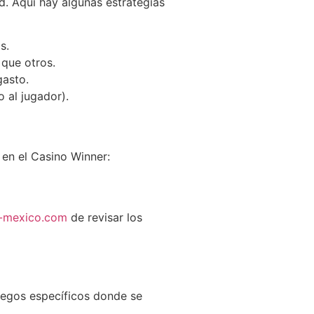
d. Aquí hay algunas estrategias
s.
 que otros.
gasto.
 al jugador).
en el Casino Winner:
o-mexico.com
de revisar los
juegos específicos donde se