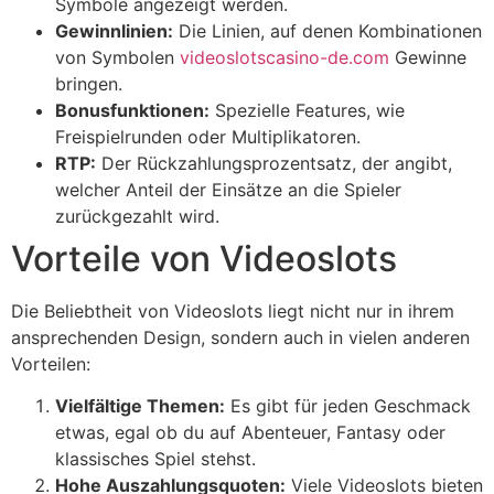
Symbole angezeigt werden.
Gewinnlinien:
Die Linien, auf denen Kombinationen
von Symbolen
videoslotscasino-de.com
Gewinne
bringen.
Bonusfunktionen:
Spezielle Features, wie
Freispielrunden oder Multiplikatoren.
RTP:
Der Rückzahlungsprozentsatz, der angibt,
welcher Anteil der Einsätze an die Spieler
zurückgezahlt wird.
Vorteile von Videoslots
Die Beliebtheit von Videoslots liegt nicht nur in ihrem
ansprechenden Design, sondern auch in vielen anderen
Vorteilen:
Vielfältige Themen:
Es gibt für jeden Geschmack
etwas, egal ob du auf Abenteuer, Fantasy oder
klassisches Spiel stehst.
Hohe Auszahlungsquoten:
Viele Videoslots bieten