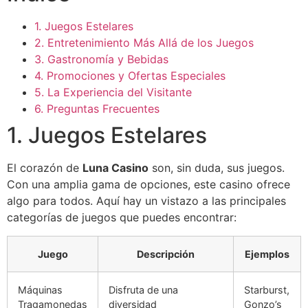
1. Juegos Estelares
2. Entretenimiento Más Allá de los Juegos
3. Gastronomía y Bebidas
4. Promociones y Ofertas Especiales
5. La Experiencia del Visitante
6. Preguntas Frecuentes
1. Juegos Estelares
El corazón de
Luna Casino
son, sin duda, sus juegos.
Con una amplia gama de opciones, este casino ofrece
algo para todos. Aquí hay un vistazo a las principales
categorías de juegos que puedes encontrar:
Juego
Descripción
Ejemplos
Máquinas
Disfruta de una
Starburst,
Tragamonedas
diversidad
Gonzo’s