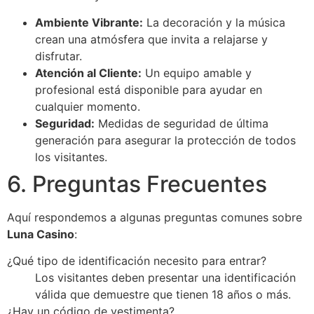
Ambiente Vibrante:
La decoración y la música
crean una atmósfera que invita a relajarse y
disfrutar.
Atención al Cliente:
Un equipo amable y
profesional está disponible para ayudar en
cualquier momento.
Seguridad:
Medidas de seguridad de última
generación para asegurar la protección de todos
los visitantes.
6. Preguntas Frecuentes
Aquí respondemos a algunas preguntas comunes sobre
Luna Casino
:
¿Qué tipo de identificación necesito para entrar?
Los visitantes deben presentar una identificación
válida que demuestre que tienen 18 años o más.
¿Hay un código de vestimenta?