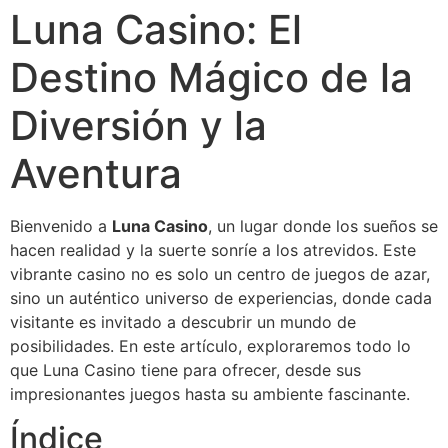
Luna Casino: El
Destino Mágico de la
Diversión y la
Aventura
Bienvenido a
Luna Casino
, un lugar donde los sueños se
hacen realidad y la suerte sonríe a los atrevidos. Este
vibrante casino no es solo un centro de juegos de azar,
sino un auténtico universo de experiencias, donde cada
visitante es invitado a descubrir un mundo de
posibilidades. En este artículo, exploraremos todo lo
que Luna Casino tiene para ofrecer, desde sus
impresionantes juegos hasta su ambiente fascinante.
Índice