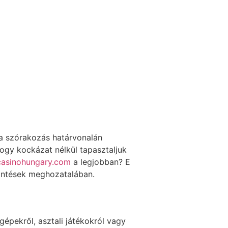
 a szórakozás határvonalán
ogy kockázat nélkül tapasztaljuk
casinohungary.com
a legjobban? E
 döntések meghozatalában.
gépekről, asztali játékokról vagy