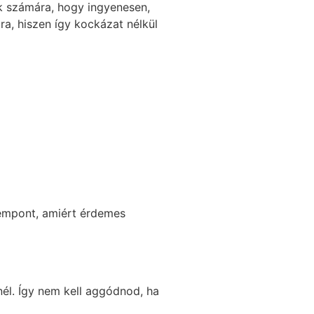
k számára, hogy ingyenesen,
ra, hiszen így kockázat nélkül
empont, amiért érdemes
nél. Így nem kell aggódnod, ha