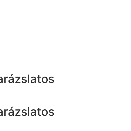
arázslatos
arázslatos