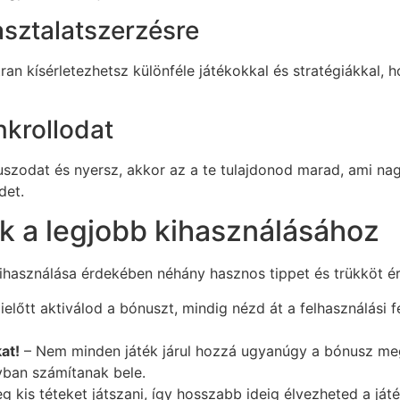
asztalatszerzésre
ran kísérletezhetsz különféle játékokkal és stratégiákkal,
nkrollodat
uszodat és nyersz, akkor az a te tulajdonod marad, ami n
det.
k a legjobb kihasználásához
ihasználása érdekében néhány hasznos tippet és trükköt é
előtt aktiválod a bónuszt, mindig nézd át a felhasználási f
at!
– Nem minden játék járul hozzá ugyanúgy a bónusz me
ban számítanak bele.
g kis téteket játszani, így hosszabb ideig élvezheted a ját