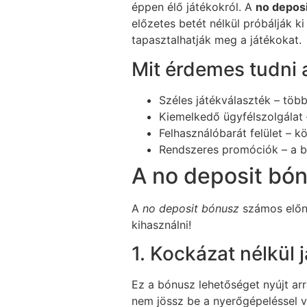
éppen élő játékokról. A
no depos
előzetes betét nélkül próbálják k
tapasztalhatják meg a játékokat.
Mit érdemes tudni a
Széles játékválaszték – több
Kiemelkedő ügyfélszolgálat 
Felhasználóbarát felület – k
Rendszeres promóciók – a b
A no deposit bón
A
no deposit bónusz
számos előnn
kihasználni!
1. Kockázat nélkül 
Ez a bónusz lehetőséget nyújt arr
nem jössz be a nyerőgépeléssel va