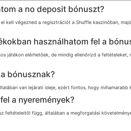
atom a no deposit bónuszt?
el kell végezned a regisztrációt a Shuffle kaszinóban, maj
átékokban használhatom fel a bónu
s játékon elérhetőek, de mindig ellenőrizd a feltételeket,
je a bónusznak?
talában van lejárati ideje, ezért fontos, hogy mihamarabb 
fel a nyeremények?
 feltételeitől függ, általában a megforgatási követelménye