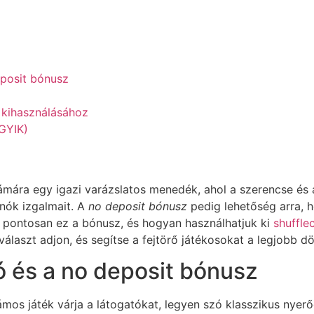
eposit bónusz
 kihasználásához
GYIK)
ámára egy igazi varázslatos menedék, ahol a szerencse és
inók izgalmait. A
no deposit bónusz
pedig lehetőség arra, h
nt pontosan ez a bónusz, és hogyan használhatjuk ki
shuffle
választ adjon, és segítse a fejtörő játékosokat a legjobb
ó és a no deposit bónusz
mos játék várja a látogatókat, legyen szó klasszikus nyerő