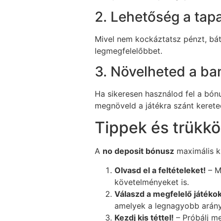
2. Lehetőség a tap
Mivel nem kockáztatsz pénzt, bát
legmegfelelőbbet.
3. Növelheted a ba
Ha sikeresen használod fel a bón
megnöveld a játékra szánt kerete
Tippek és trükkö
A
no deposit bónusz
maximális k
Olvasd el a feltételeket!
– Mi
követelményeket is.
Válaszd a megfelelő játékok
amelyek a legnagyobb arány
Kezdj kis téttel!
– Próbálj me