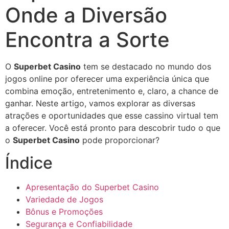
Onde a Diversão
Encontra a Sorte
O
Superbet Casino
tem se destacado no mundo dos
jogos online por oferecer uma experiência única que
combina emoção, entretenimento e, claro, a chance de
ganhar. Neste artigo, vamos explorar as diversas
atrações e oportunidades que esse cassino virtual tem
a oferecer. Você está pronto para descobrir tudo o que
o
Superbet Casino
pode proporcionar?
Índice
Apresentação do Superbet Casino
Variedade de Jogos
Bônus e Promoções
Segurança e Confiabilidade