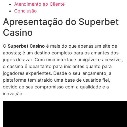
Atendimento ao Cliente
Conclusão
Apresentação do Superbet
Casino
O
Superbet Casino
é mais do que apenas um site de
apostas; é um destino completo para os amantes dos
jogos de azar. Com uma interface amigável e acessível,
o cassino é ideal tanto para iniciantes quanto para
jogadores experientes. Desde o seu lançamento, a
plataforma tem atraído uma base de usuários fiel,
devido ao seu compromisso com a qualidade e a
inovação.