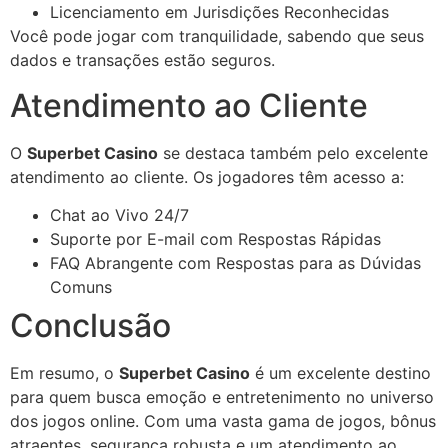
Licenciamento em Jurisdições Reconhecidas
Você pode jogar com tranquilidade, sabendo que seus
dados e transações estão seguros.
Atendimento ao Cliente
O
Superbet Casino
se destaca também pelo excelente
atendimento ao cliente. Os jogadores têm acesso a:
Chat ao Vivo 24/7
Suporte por E-mail com Respostas Rápidas
FAQ Abrangente com Respostas para as Dúvidas
Comuns
Conclusão
Em resumo, o
Superbet Casino
é um excelente destino
para quem busca emoção e entretenimento no universo
dos jogos online. Com uma vasta gama de jogos, bônus
atraentes, segurança robusta e um atendimento ao