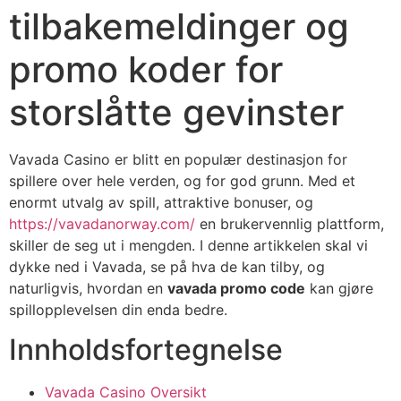
tilbakemeldinger og
promo koder for
storslåtte gevinster
Vavada Casino er blitt en populær destinasjon for
spillere over hele verden, og for god grunn. Med et
enormt utvalg av spill, attraktive bonuser, og
https://vavadanorway.com/
en brukervennlig plattform,
skiller de seg ut i mengden. I denne artikkelen skal vi
dykke ned i Vavada, se på hva de kan tilby, og
naturligvis, hvordan en
vavada promo code
kan gjøre
spillopplevelsen din enda bedre.
Innholdsfortegnelse
Vavada Casino Oversikt