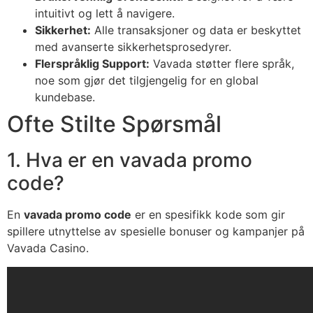
intuitivt og lett å navigere.
Sikkerhet:
Alle transaksjoner og data er beskyttet
med avanserte sikkerhetsprosedyrer.
Flerspråklig Support:
Vavada støtter flere språk,
noe som gjør det tilgjengelig for en global
kundebase.
Ofte Stilte Spørsmål
1. Hva er en vavada promo
code?
En
vavada promo code
er en spesifikk kode som gir
spillere utnyttelse av spesielle bonuser og kampanjer på
Vavada Casino.